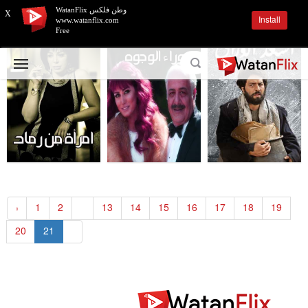
وطن فلكس WatanFlix
X
Install
www.watanflix.com
Free
«
1
2
...
13
14
15
16
17
18
19
20
21
»