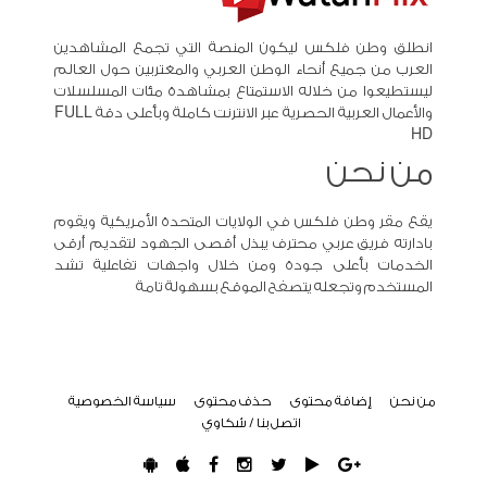
انطلق وطن فلكس ليكون المنصة التي تجمع المشاهدين
العرب من جميع أنحاء الوطن العربي والمغتربين حول العالم
ليستطيعوا من خلاله الاستمتاع بمشاهدة مئات المسلسلات
والأعمال العربية الحصرية عبر الانترنت كاملة وبأعلى دقة FULL
HD
من نحن
يقع مقر وطن فلكس في الولايات المتحدة الأمريكية ويقوم
بادارته فريق عربي محترف يبذل أقصى الجهود لتقديم أرقى
الخدمات بأعلى جودة ومن خلال واجهات تفاعلية تشد
المستخدم وتجعله يتصفح الموقع بسهولة تامة
من نحن
إضافة محتوى
حذف محتوى
سياسة الخصوصية
اتصل بنا / شكاوي