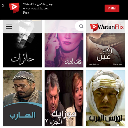
وطن فلكس WatanFlix
X
Install
www.watanflix.com
Free