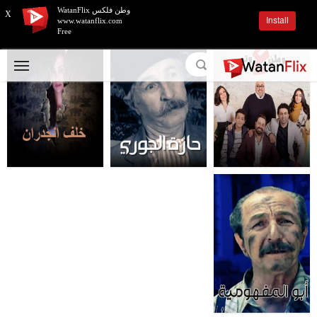
وطن فلكس WatanFlix
X
Install
www.watanflix.com
Free