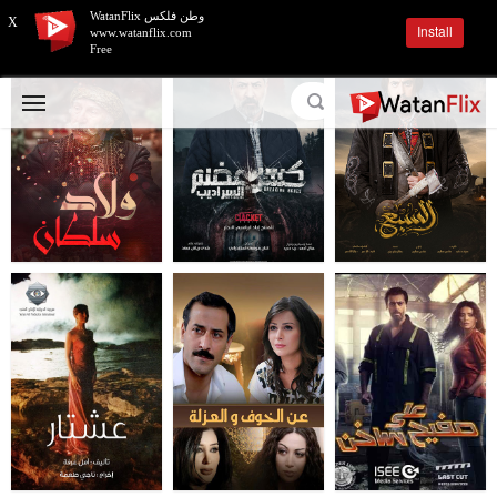
وطن فلكس WatanFlix
X
Install
www.watanflix.com
Free