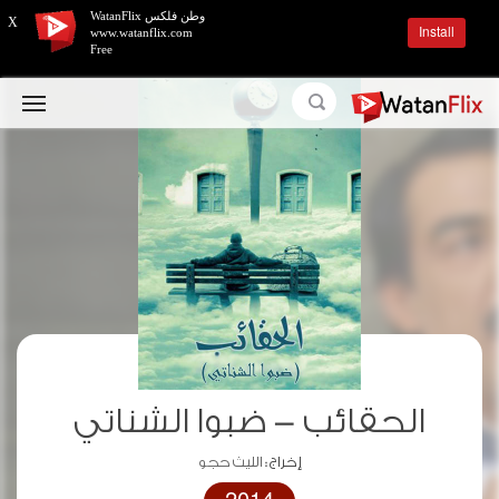
وطن فلكس WatanFlix
X
Install
www.watanflix.com
Free
الحقائب - ضبوا الشناتي
إخراج :
الليث حجو