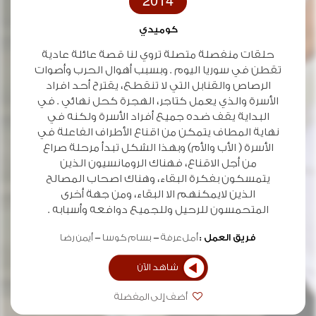
2014
كوميدي
حلقات منفصلة متصلة تروي لنا قصة عائلة عادية
تقطن في سوريا اليوم . وبسبب أهوال الحرب وأصوات
الرصاص والقنابل التي لا تنقطع، يقترح أحد افراد
الأسرة والذي يعمل كتاجر، الهجرة كحل نهائي . في
البداية يقف ضده جميع أفراد الأسرة ولكنه في
نهاية المطاف يتمكن من اقناع الأطراف الفاعلة في
الأسرة ( الأب والأم) وبهذا الشكل تبدأ مرحلة صراع
من أجل الاقناع، فهناك الرومانسيون الذين
يتمسكون بفكرة البقاء، وهناك اصحاب المصالح
الذين لايمكنهم الا البقاء، ومن جهة أخرى
المتحمسون للرحيل وللجميع دوافعه وأسبابه .
فريق العمل :
أمل عرفة
بسام كوسا
أيمن رضا
شاهد الآن
أضف إلى المفضلة