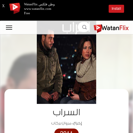
وطن فلكس WatanFlix
X
Install
www.watanflix.com
Free
السراب
إخراج :
مروان بركات