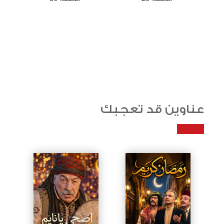
عناوين قد تعجبك