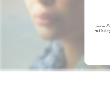
وع حادث
إعادة لم