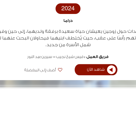
2024
دراما
حداث حول زوجين يعيشان حياة سعيدة برفقة ولديهما، إلى حين وق
هم رأسًا على عقب، حيث يُختطف ابنيهما فيحاولان البحث عنهما ل
شمل الأسرة من جديد.
فريق العمل :
قيس شيخ نجيب
سيرين عبد النور
شاهد الآن
أضف إلى المفضلة