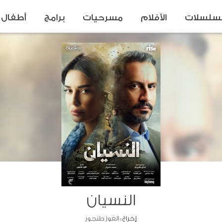
سلسلات
الأفلام
مسرحيات
برامج
أطفال
النسيان
إخراج :
الفوز طنجور