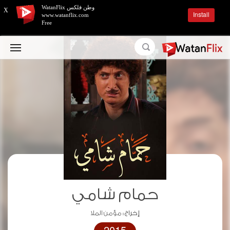
وطن فلكس WatanFlix
X
Install
www.watanflix.com
Free
حمام شامي
إخراج :
مؤمن الملا