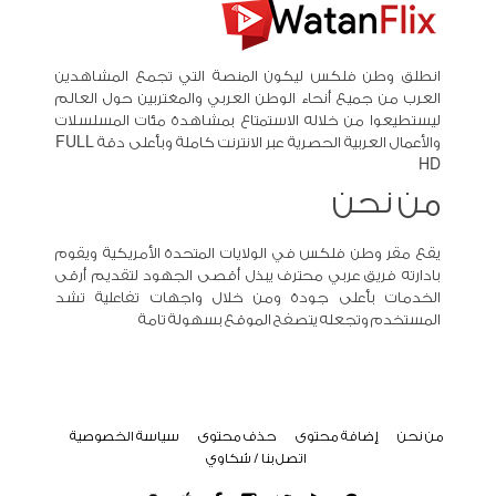
انطلق وطن فلكس ليكون المنصة التي تجمع المشاهدين
العرب من جميع أنحاء الوطن العربي والمغتربين حول العالم
ليستطيعوا من خلاله الاستمتاع بمشاهدة مئات المسلسلات
والأعمال العربية الحصرية عبر الانترنت كاملة وبأعلى دقة FULL
HD
من نحن
يقع مقر وطن فلكس في الولايات المتحدة الأمريكية ويقوم
بادارته فريق عربي محترف يبذل أقصى الجهود لتقديم أرقى
الخدمات بأعلى جودة ومن خلال واجهات تفاعلية تشد
المستخدم وتجعله يتصفح الموقع بسهولة تامة
من نحن
إضافة محتوى
حذف محتوى
سياسة الخصوصية
اتصل بنا / شكاوي