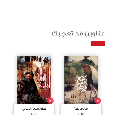
عناوين قد تعجبك
ربيع قرطبة
صلاح الدين الايوبي
دراما
دراما