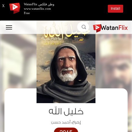
وطن فلكس WatanFlix
X
Install
www.watanflix.com
Free
خليل الله
إخراج :
أحمد حسن