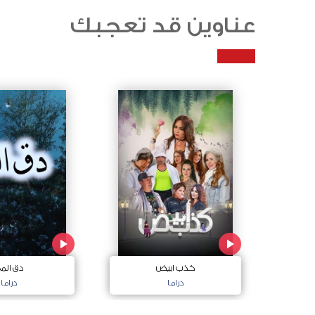
عناوين قد تعجبك
كذب ابيض
دق الم
دراما
دراما