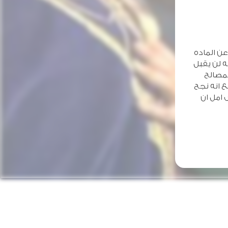
عن الماده
ه لن يقبل
لمصالح
ع انه نجح
 امل ان