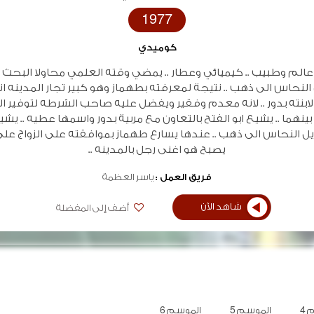
1977
كوميدي
.. عالم وطبيب .. كيميائي وعطار .. يمضي وقته العلمي محاولا البحث 
النحاس الى ذهب .. نتيجة لمعرفته بطهماز وهو كبير تجار المدينه ان
 لابنته بدور .. لانه معدم وفقير ويفضل عليه صاحب الشرطه لتوفير ا
ينهما .. يشيع ابو الفتح بالتعاون مع مربية بدور واسمها عطيه .. يشي
 النحاس الى ذهب .. عندها يسارع طهماز بموافقته على الزواج على
يصبح هو اغنى رجل بالمدينه ..
فريق العمل :
ياسر العظمة
شاهد الآن
أضف إلى المفضلة
4
الموسم 5
الموسم 6