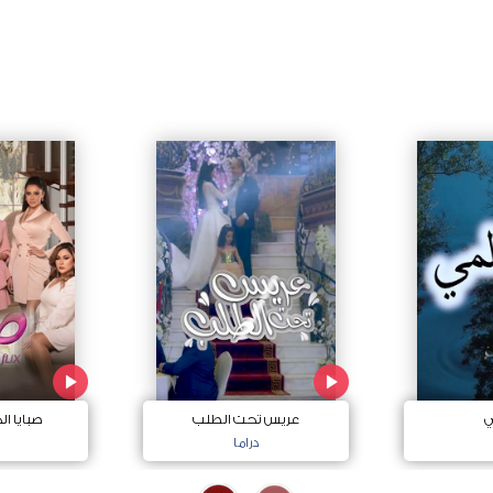
ي
عريس تحت الطلب
صبايا ا
دراما