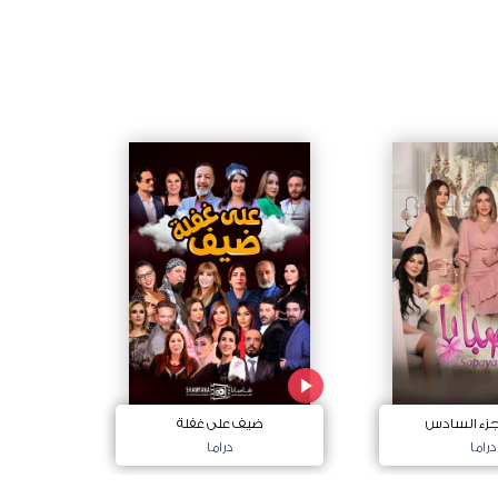
لجزء السادس
ضيف على غفلة
دراما
دراما