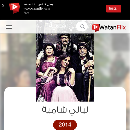
وطن فلكس WatanFlix
X
Install
www.watanflix.com
Free
ليالي شامية
2014