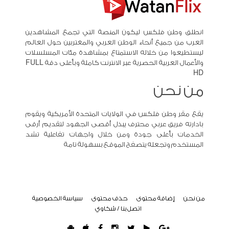
انطلق وطن فلكس ليكون المنصة التي تجمع المشاهدين
العرب من جميع أنحاء الوطن العربي والمغتربين حول العالم
ليستطيعوا من خلاله الاستمتاع بمشاهدة مئات المسلسلات
والأعمال العربية الحصرية عبر الانترنت كاملة وبأعلى دقة FULL
HD
من نحن
يقع مقر وطن فلكس في الولايات المتحدة الأمريكية ويقوم
بادارته فريق عربي محترف يبذل أقصى الجهود لتقديم أرقى
الخدمات بأعلى جودة ومن خلال واجهات تفاعلية تشد
المستخدم وتجعله يتصفح الموقع بسهولة تامة
من نحن
إضافة محتوى
حذف محتوى
سياسة الخصوصية
اتصل بنا / شكاوي