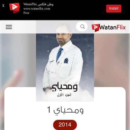
وطن فلكس WatanFlix
X
Install
www.watanflix.com
Free
ومحياي 1
2014