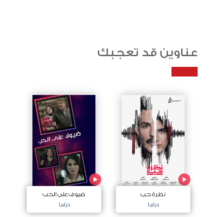
عناوين قد تعجبك
نظرة حب
ضيوف على الحب
دراما
دراما