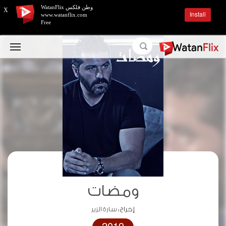
وطن فلكس WatanFlix
X
Install
www.watanflix.com
Free
ومضات
إخراج :
سارة الزير