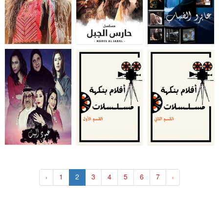
«
1
2
3
4
5
6
7
»