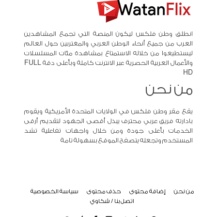
انطلق وطن فلكس ليكون المنصة التي تجمع المشاهدين
العرب من جميع أنحاء الوطن العربي والمغتربين حول العالم
ليستطيعوا من خلاله الاستمتاع بمشاهدة مئات المسلسلات
والأعمال العربية الحصرية عبر الانترنت كاملة وبأعلى دقة FULL
HD
من نحن
يقع مقر وطن فلكس في الولايات المتحدة الأمريكية ويقوم
بادارته فريق عربي محترف يبذل أقصى الجهود لتقديم أرقى
الخدمات بأعلى جودة ومن خلال واجهات تفاعلية تشد
المستخدم وتجعله يتصفح الموقع بسهولة تامة
من نحن
إضافة محتوى
حذف محتوى
سياسة الخصوصية
اتصل بنا / شكاوي