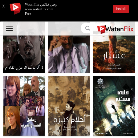
وطن فلكس WatanFlix
X
Install
www.watanflix.com
Free