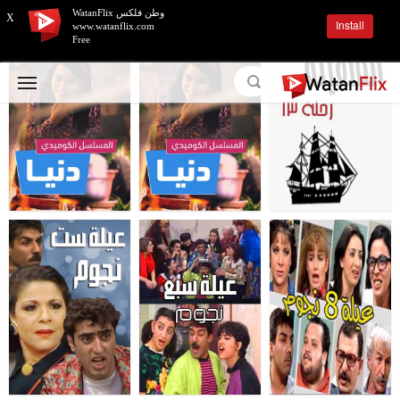
وطن فلكس WatanFlix
X
Install
www.watanflix.com
Free