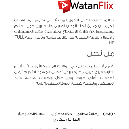
انطلق وطن فلكس ليكون المنصة التي تجمع المشاهدين
العرب من جميع أنحاء الوطن العربي والمغتربين حول العالم
ليستطيعوا من خلاله الاستمتاع بمشاهدة مئات المسلسلات
والأعمال العربية الحصرية عبر الانترنت كاملة وبأعلى دقة FULL
HD
من نحن
يقع مقر وطن فلكس في الولايات المتحدة الأمريكية ويقوم
بادارته فريق عربي محترف يبذل أقصى الجهود لتقديم أرقى
الخدمات بأعلى جودة ومن خلال واجهات تفاعلية تشد
المستخدم وتجعله يتصفح الموقع بسهولة تامة
من نحن
إضافة محتوى
حذف محتوى
سياسة الخصوصية
اتصل بنا / شكاوي