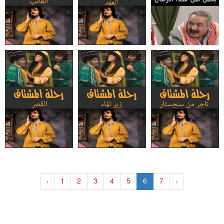
«
1
2
3
4
5
6
7
»