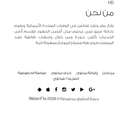
HD
من نحن
يقع مقر وطن فلكس في الولايات المتحدة الأمريكية ويقوم
بادارته فريق عربي محترف يبذل أقصى الجهود لتقديم أرقى
الخدمات بأعلى جودة ومن خلال واجهات تفاعلية تشد
المستخدم وتجعله يتصفح الموقع بسهولة تامة
من نحن
إضافة محتوى
حذف محتوى
سياسة الخصوصية
اتصل بنا / شكاوي
جميع الحقوق محفوظة ©
2026
WatanFlix