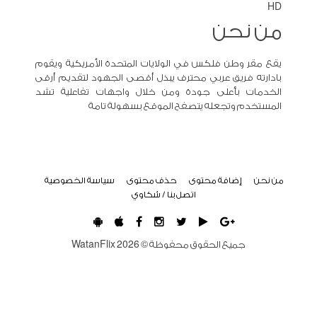
HD
من نحن
يقع مقر وطن فلكس في الولايات المتحدة الأمريكية ويقوم
بادارته فريق عربي محترف يبذل أقصى الجهود لتقديم أرقى
الخدمات بأعلى جودة ومن خلال واجهات تفاعلية تشد
المستخدم وتجعله يتصفح الموقع بسهولة تامة
من نحن
إضافة محتوى
حذف محتوى
سياسة الخصوصية
اتصل بنا / شكاوي
جميع الحقوق محفوظة ©
2026
WatanFlix