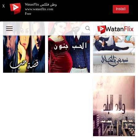
وطن فلكس WatanFlix
X
Install
www.watanflix.com
Free