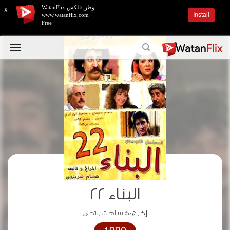
وطن فلكس WatanFlix
X
Install
www.watanflix.com
Free
البناء ٢٢
إخراج :
هشام شربتجي