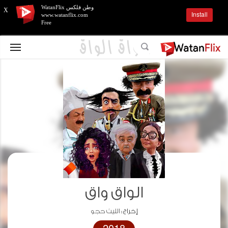
وطن فلكس WatanFlix
X
Install
www.watanflix.com
Free
الواق واق
إخراج :
الليث حجو