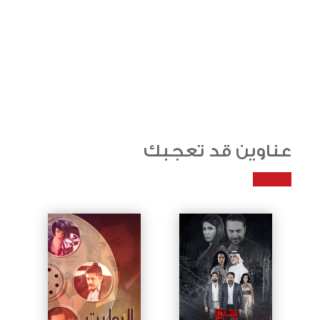
عناوين قد تعجبك