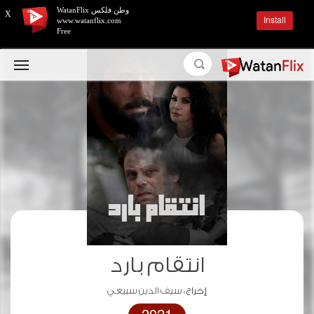
وطن فلكس WatanFlix
X
Install
www.watanflix.com
Free
انتقام بارد
إخراج :
سيف الدين سبيعي