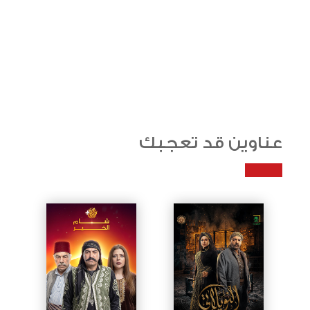
عناوين قد تعجبك