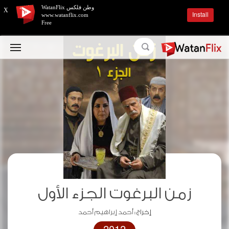
وطن فلكس WatanFlix
X
Install
www.watanflix.com
Free
زمن البرغوت الجزء الأول
إخراج :
أحمد إبراهيم أحمد