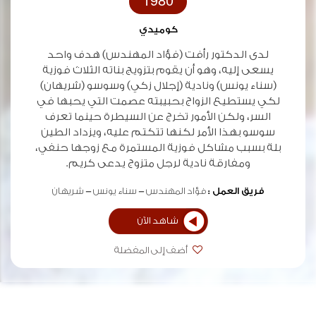
1980
كوميدي
لدى الدكتور رأفت (فؤاد المهندس) هدف واحد
يسعى إليه، وهو أن يقوم بتزويج بناته الثلاث فوزية
(سناء يونس) ونادية (إجلال زكي) وسوسو (شريهان)
لكي يستطيع الزواج بحبيبته عصمت التي يحبها في
السر، ولكن الأمور تخرج عن السيطرة حينما تعرف
سوسو بهذا الأمر لكنها تتكتم عليه، ويزداد الطين
بلة بسبب مشاكل فوزية المستمرة مع زوجها حنفي،
ومفارقة نادية لرجل متزوج يدعى كريم.
فريق العمل :
فؤاد المهندس
سناء يونس
شريهان
شاهد الآن
أضف إلى المفضلة