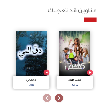
عناوين قد تعجبك
كذب ابيض
دق المي
دراما
دراما