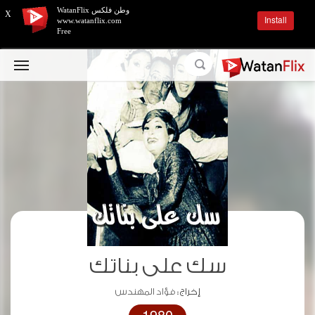
وطن فلكس WatanFlix
X
Install
www.watanflix.com
Free
سك على بناتك
إخراج :
فؤاد المهندس