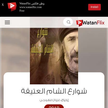
وطن فلكس WatanFlix
X
Install
www.watanflix.com
Free
شوارع الشام العتيقة
إخراج :
غزوان قهوجي