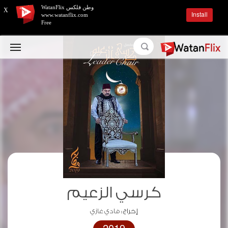
وطن فلكس WatanFlix
X
Install
www.watanflix.com
Free
كرسي الزعيم
إخراج :
فادي غازي