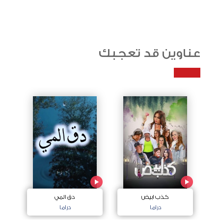
عناوين قد تعجبك
كذب ابيض
دق المي
دراما
دراما