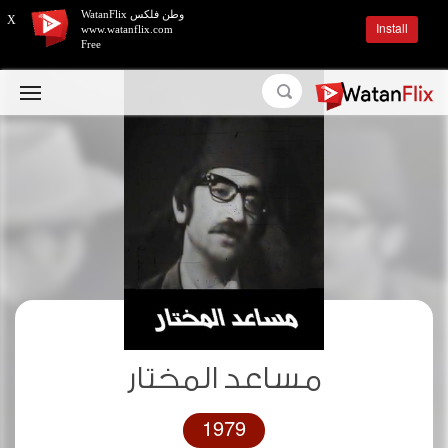
وطن فلكس WatanFlix
X
Install
www.watanflix.com
Free
مساعد المختار
1979