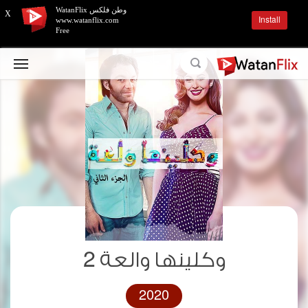
وطن فلكس WatanFlix
X
Install
www.watanflix.com
Free
وكلينها والعة 2
2020