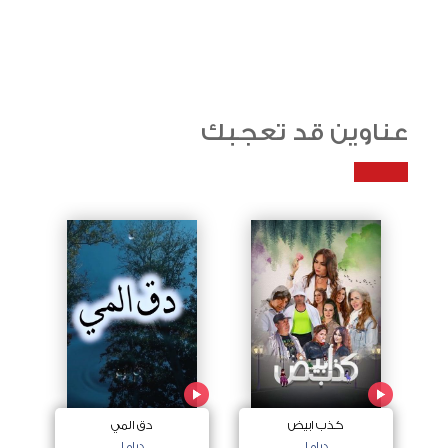
عناوين قد تعجبك
كذب ابيض
دق المي
دراما
دراما