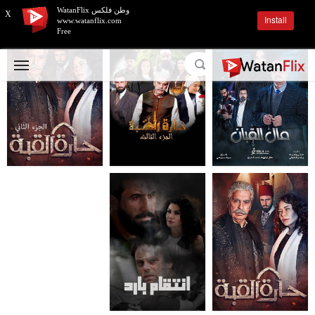
وطن فلكس WatanFlix
X
Install
www.watanflix.com
Free