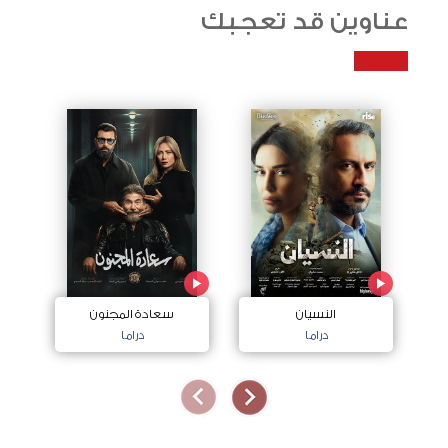
عناوين قد تعجبك
النسيان
سعادة المجنون
دراما
دراما