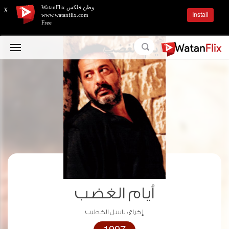
وطن فلكس WatanFlix
X
Install
www.watanflix.com
Free
أيام الغضب
إخراج :
باسل الخطيب