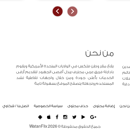
من نحن
يقع مقر وطن فلكس في الولايات المتحدة الأمريكية ويقوم
دين
بادارته فريق عربي محترف يبذل أقصى الجهود لتقديم أرقى
عالم
الخدمات بأعلى جودة ومن خلال واجهات تفاعلية تشد
لات
المستخدم وتجعله يتصفح الموقع بسهولة تامة
 دقة
ن نحن
إضافة محتوى
حذف محتوى
سياسة الخصوصية
اتصل بنا / شكاوي
جميع الحقوق محفوظة ©
2026
WatanFlix