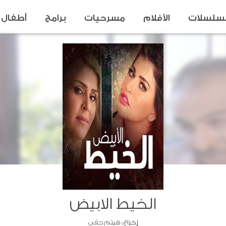
سلسلات
الأفلام
مسرحيات
برامج
أطفال
الخيط الابيض
إخراج :
هيثم حقي