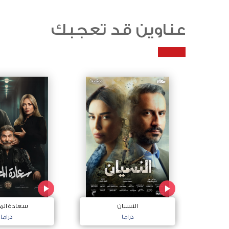
عناوين قد تعجبك
النسيان
سعادة الم
دراما
دراما