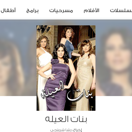
سلسلات
الأفلام
مسرحيات
برامج
أطفال
بنات العيله
إخراج :
رشا شربتجي