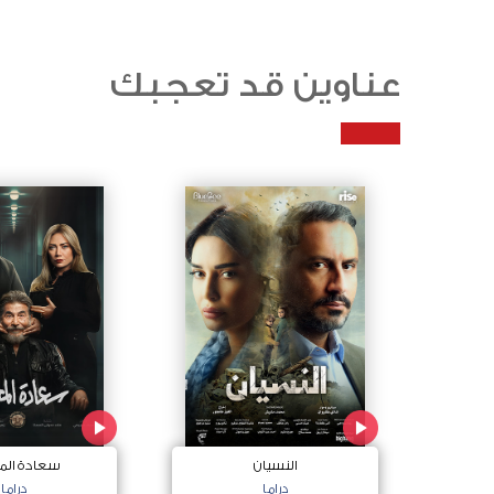
عناوين قد تعجبك
النسيان
سعادة الم
دراما
دراما