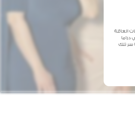
ت العائلة
 دراما
 سر تلك