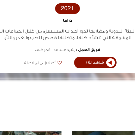
2021
دراما
لبيئة البدوية ومضاربها تدور أحداث المسلسل، من خلال الصراعات الد
المشوقة التي تنشأ داخلها، متخللها قصص للحب والغدر والثأر.
فريق العمل :
رشيد عساف
قمر خلف
شاهد الآن
أضف إلى المفضلة