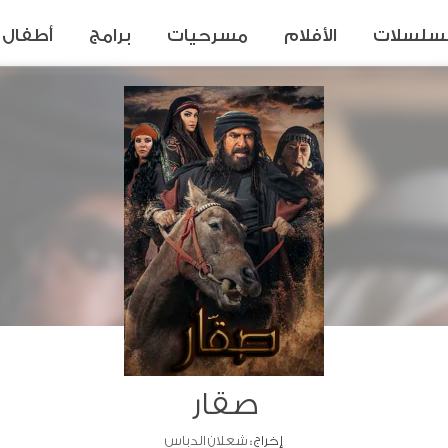
سلسلات
الأفلام
مسرحيات
برامج
أطفال
صقار
إخراج :
شعلان الدباس