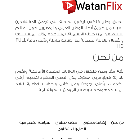
انطلق وطن فلكس ليكون المنصة التي تجمع المشاهدين
العرب من جميع أنحاء الوطن العربي والمغتربين حول العالم
ليستطيعوا من خلاله الاستمتاع بمشاهدة مئات المسلسلات
والأعمال العربية الحصرية عبر الانترنت كاملة وبأعلى دقة FULL
HD
من نحن
يقع مقر وطن فلكس في الولايات المتحدة الأمريكية ويقوم
بادارته فريق عربي محترف يبذل أقصى الجهود لتقديم أرقى
الخدمات بأعلى جودة ومن خلال واجهات تفاعلية تشد
المستخدم وتجعله يتصفح الموقع بسهولة تامة
من نحن
إضافة محتوى
حذف محتوى
سياسة الخصوصية
اتصل بنا / شكاوي