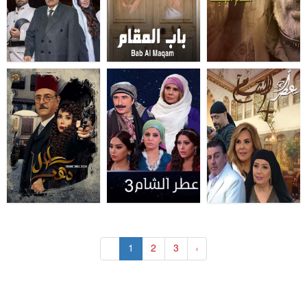
«
1
2
3
»