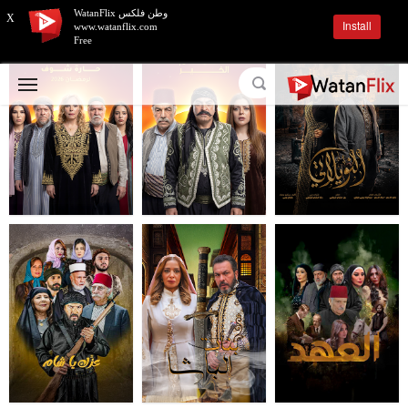
وطن فلكس WatanFlix
X
Install
www.watanflix.com
Free