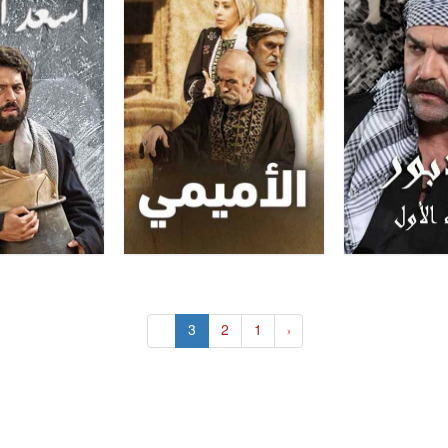
»
3
2
1
«