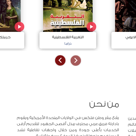
لايوبي
التغريبة الفلسطينية
حرملك ا
دراما
من نحن
يقع مقر وطن فلكس في الولايات المتحدة الأمريكية ويقوم
دين
بادارته فريق عربي محترف يبذل أقصى الجهود لتقديم أرقى
عالم
الخدمات بأعلى جودة ومن خلال واجهات تفاعلية تشد
لات