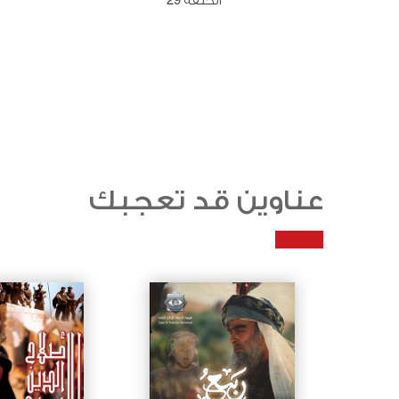
الحلقة 29
عناوين قد تعجبك