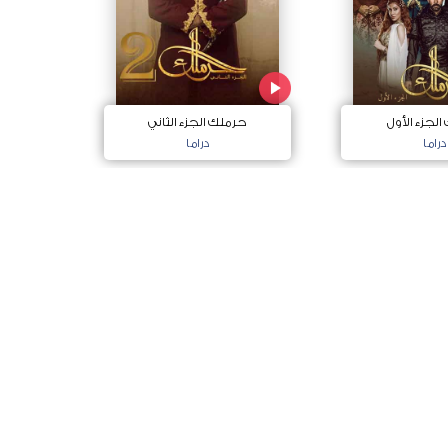
لجزء الأول
حرملك الجزء الثاني
ج
دراما
دراما