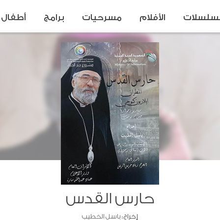
سلسلات
الأفلام
مسرحيات
برامج
أطفال
حارس القدس
إخراج :
باسل الخطيب