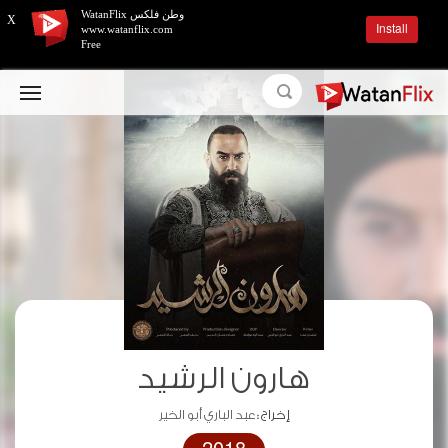
وطن فلكس WatanFlix
X
Install
www.watanflix.com
Free
هارون الرشيد
إخراج :
عبد الباري أبو الخير