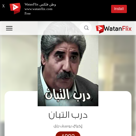
وطن فلكس WatanFlix
X
Install
www.watanflix.com
Free
درب التبان
إخراج :
يوسف رزق