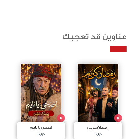
عناوين قد تعجبك
رمضان كريم
اصحى يا نايم
دراما
دراما