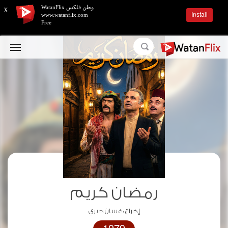
وطن فلكس WatanFlix
X
Install
www.watanflix.com
Free
رمضان كريم
إخراج :
غسان جبري