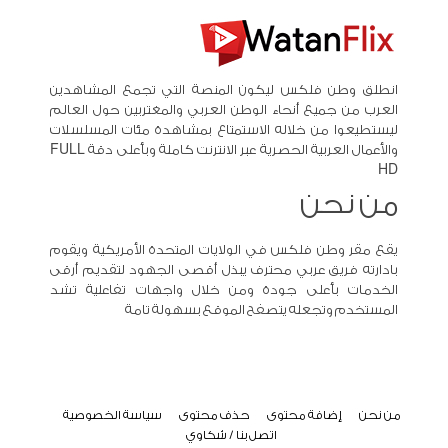
انطلق وطن فلكس ليكون المنصة التي تجمع المشاهدين
العرب من جميع أنحاء الوطن العربي والمغتربين حول العالم
ليستطيعوا من خلاله الاستمتاع بمشاهدة مئات المسلسلات
والأعمال العربية الحصرية عبر الانترنت كاملة وبأعلى دقة FULL
HD
من نحن
يقع مقر وطن فلكس في الولايات المتحدة الأمريكية ويقوم
بادارته فريق عربي محترف يبذل أقصى الجهود لتقديم أرقى
الخدمات بأعلى جودة ومن خلال واجهات تفاعلية تشد
المستخدم وتجعله يتصفح الموقع بسهولة تامة
من نحن
إضافة محتوى
حذف محتوى
سياسة الخصوصية
اتصل بنا / شكاوي