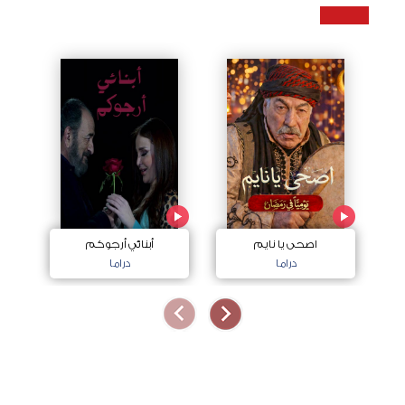
اصحى يا نايم
أبنائي أرجوكم
دراما
دراما