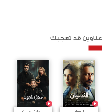
عناوين قد تعجبك
النسيان
سعادة المجنون