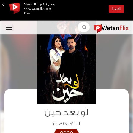
وطن فلكس WatanFlix
X
Install
www.watanflix.com
Free
لو بعد حين
إخراج :
عمار تميم