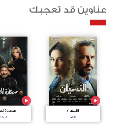
عناوين قد تعجبك
النسيان
سعادة الم
دراما
دراما