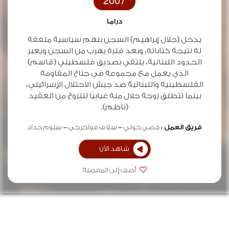
2007
دراما
يدخل (جلال إبراهيم) السجن بتهم سياسية ملفقة
له نتيجة كتاباته، وبعد فترة يهرب من السجن ويعبر
الحدود اللبنانية، يلتقي بصديق فلسطيني (قاسم)
الذي يعمل مع مجموعة في جناح المقاومة
الفلسطينية واللبنانية ضد جيش الاحتلال الإسرائيلي،
بينما تتطلق زوجة جلال منه غيابيًا لتتزوج من العقيد
(ناظم).
فريق العمل :
قصي خولي
سلاف فواخرجي
سلوم حداد
شاهد الآن
أضف إلى المفضلة