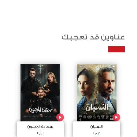
عناوين قد تعجبك
النسيان
سعادة المجنون
دراما
دراما