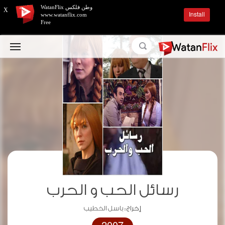
وطن فلكس WatanFlix
X
Install
www.watanflix.com
Free
رسائل الحب و الحرب
إخراج :
باسل الخطيب