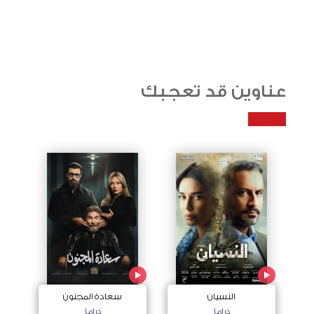
عناوين قد تعجبك
النسيان
سعادة المجنون
دراما
دراما