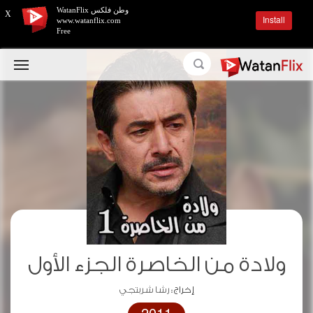
وطن فلكس WatanFlix
X
Install
www.watanflix.com
Free
ولادة من الخاصرة الجزء الأول
إخراج :
رشا شربتجي