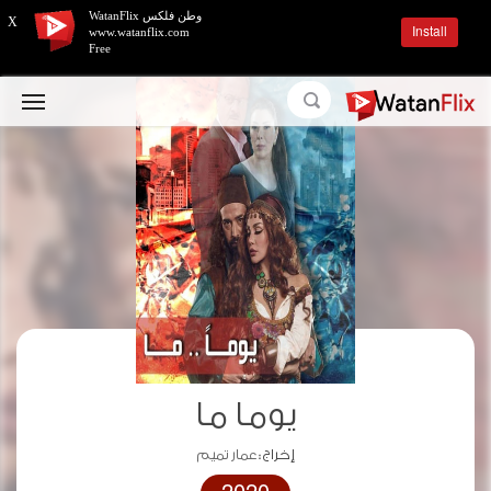
وطن فلكس WatanFlix
X
Install
www.watanflix.com
Free
يوما ما
إخراج :
عمار تميم