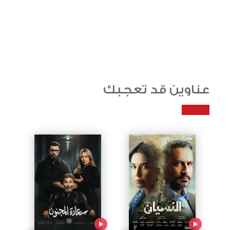
عناوين قد تعجبك